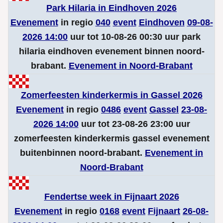
Park Hilaria in Eindhoven 2026
Evenement
in regio
040
event
Eindhoven
09-08-
2026 14:00
uur tot 10-08-26 00:30 uur park
hilaria eindhoven evenement binnen noord-
brabant.
Evenement in Noord-Brabant
Zomerfeesten kinderkermis in Gassel 2026
Evenement
in regio
0486
event
Gassel
23-08-
2026 14:00
uur tot 23-08-26 23:00 uur
zomerfeesten kinderkermis gassel evenement
buitenbinnen noord-brabant.
Evenement in
Noord-Brabant
Fendertse week in Fijnaart 2026
Evenement
in regio
0168
event
Fijnaart
26-08-