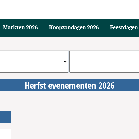
Markten 2026
Koopzondagen 2026
Feestdagen
Herfst evenementen 2026