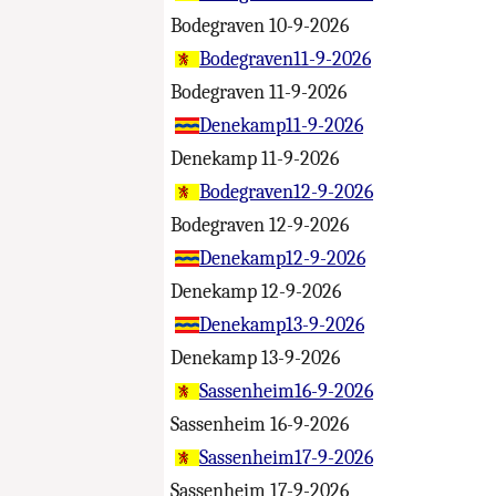
Bodegraven
10-9-2026
Bodegraven
11-9-2026
Bodegraven
11-9-2026
Denekamp
11-9-2026
Denekamp
11-9-2026
Bodegraven
12-9-2026
Bodegraven
12-9-2026
Denekamp
12-9-2026
Denekamp
12-9-2026
Denekamp
13-9-2026
Denekamp
13-9-2026
Sassenheim
16-9-2026
Sassenheim
16-9-2026
Sassenheim
17-9-2026
Sassenheim
17-9-2026