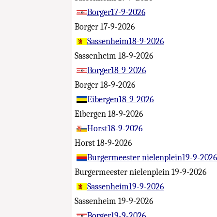
Borger
17-9-2026
Borger
17-9-2026
Sassenheim
18-9-2026
Sassenheim
18-9-2026
Borger
18-9-2026
Borger
18-9-2026
Eibergen
18-9-2026
Eibergen
18-9-2026
Horst
18-9-2026
Horst
18-9-2026
Burgermeester nielenplein
19-9-2026
Burgermeester nielenplein
19-9-2026
Sassenheim
19-9-2026
Sassenheim
19-9-2026
Borger
19-9-2026