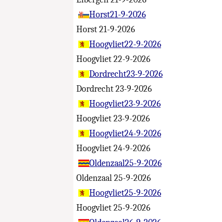
Horst
21-9-2026
Horst
21-9-2026
Hoogvliet
22-9-2026
Hoogvliet
22-9-2026
Dordrecht
23-9-2026
Dordrecht
23-9-2026
Hoogvliet
23-9-2026
Hoogvliet
23-9-2026
Hoogvliet
24-9-2026
Hoogvliet
24-9-2026
Oldenzaal
25-9-2026
Oldenzaal
25-9-2026
Hoogvliet
25-9-2026
Hoogvliet
25-9-2026