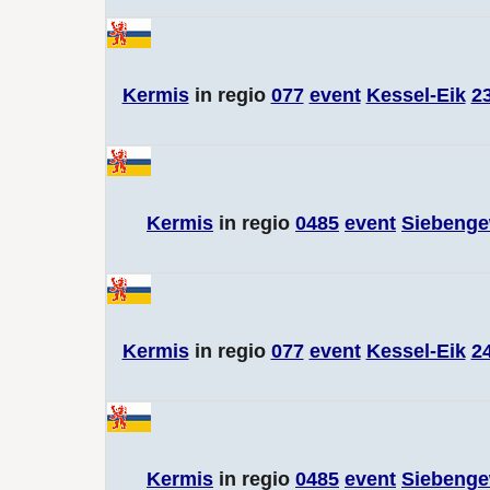
Kermis
in regio
077
event
Kessel-Eik
2
Kermis
in regio
0485
event
Siebenge
Kermis
in regio
077
event
Kessel-Eik
2
Kermis
in regio
0485
event
Siebenge