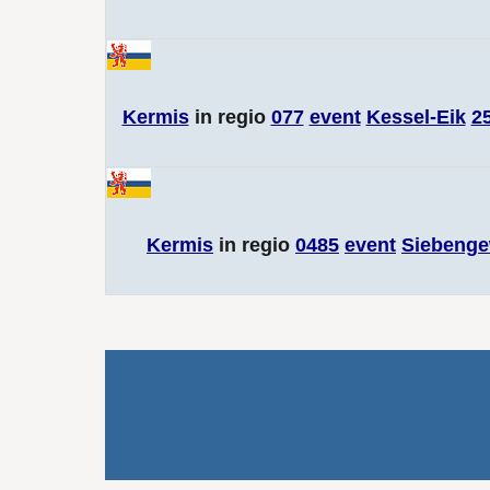
Kermis
in regio
077
event
Kessel-Eik
2
Kermis
in regio
0485
event
Siebenge