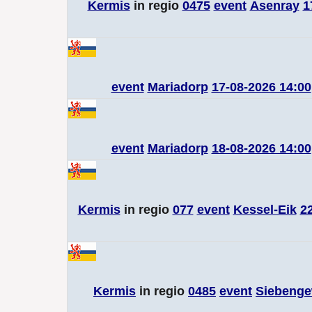
Kermis
in regio
0475
event
Asenray
1
event
Mariadorp
17-08-2026 14:00
event
Mariadorp
18-08-2026 14:00
Kermis
in regio
077
event
Kessel-Eik
2
Kermis
in regio
0485
event
Siebenge