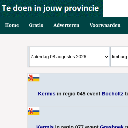
Home
Gratis
Adverteren
Voorwaarden
Kermis
in regio 045 event
Bocholtz
t
Kermis
in regio 077 event
Grashoek
t