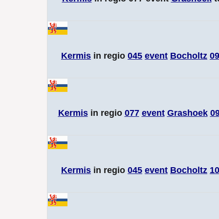
Kermis
in regio
045
event
Bocholtz
09
Kermis
in regio
077
event
Grashoek
09
Kermis
in regio
045
event
Bocholtz
10