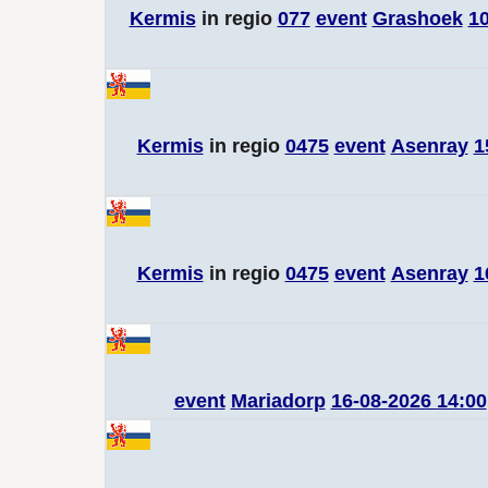
Kermis
in regio
077
event
Grashoek
10
Kermis
in regio
0475
event
Asenray
1
Kermis
in regio
0475
event
Asenray
1
event
Mariadorp
16-08-2026 14:00