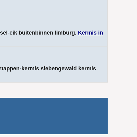
ssel-eik buitenbinnen limburg.
Kermis in
rstappen-kermis siebengewald kermis