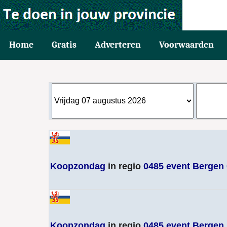
Home
Gratis
Adverteren
Voorwaarden
Koopzondag
in regio
0485
event
Bergen
Koopzondag
in regio
0485
event
Bergen