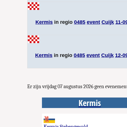
Kermis
in regio
0485
event
Cuijk
11-0
Kermis
in regio
0485
event
Cuijk
12-0
Er zijn vrijdag 07 augustus 2026 geen evenem
Kermis
Kermis Siebengewald