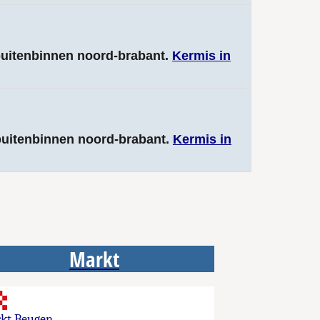
 buitenbinnen noord-brabant.
Kermis in
 buitenbinnen noord-brabant.
Kermis in
Markt
kt Beugen