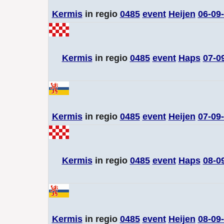
Kermis
in regio
0485
event
Heijen
06-09
Kermis
in regio
0485
event
Haps
07-0
Kermis
in regio
0485
event
Heijen
07-09
Kermis
in regio
0485
event
Haps
08-0
Kermis
in regio
0485
event
Heijen
08-09