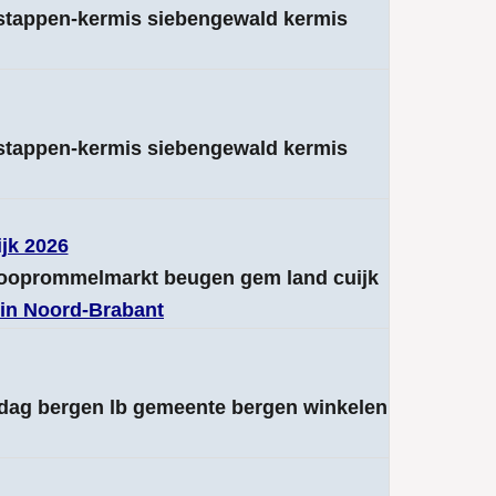
rstappen-kermis siebengewald kermis
rstappen-kermis siebengewald kermis
jk 2026
rkooprommelmarkt beugen gem land cuijk
 in Noord-Brabant
ndag bergen lb gemeente bergen winkelen