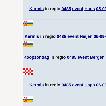
Kermis
in regio
0485
event
Haps
05-0
Kermis
in regio
0485
event
Heijen
05-09
Koopzondag
in regio
0485
event
Bergen
Kermis
in regio
0485
event
Haps
06-0