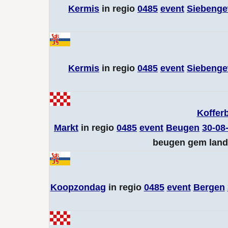
Kermis
in regio
0485
event
Siebenge
Kermis
in regio
0485
event
Siebenge
Koffer
Markt
in regio
0485
event
Beugen
30-08
beugen gem land 
Koopzondag
in regio
0485
event
Bergen