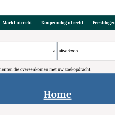
Markt utrecht
Koopzondag utrecht
Feestdage
ementen die overeenkomen met uw zoekopdracht.
Home