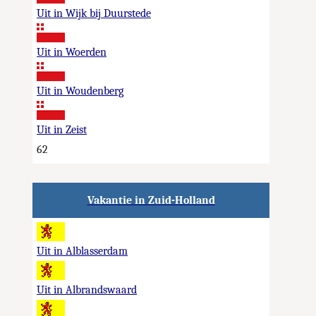
Uit in Wijk bij Duurstede
Uit in Woerden
Uit in Woudenberg
Uit in Zeist
62
Vakantie in Zuid-Holland
Uit in Alblasserdam
Uit in Albrandswaard