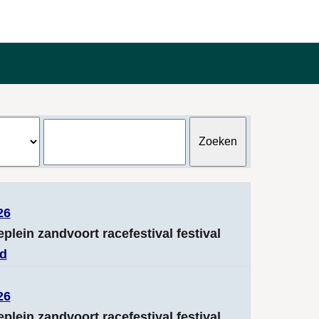
26
eplein zandvoort racefestival festival
nd
26
eplein zandvoort racefestival festival