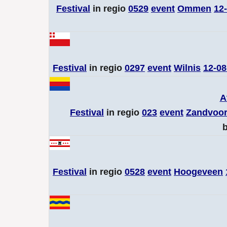
Festival
in regio
0529
event
Ommen
12
Festival
in regio
0297
event
Wilnis
12-08
A
Festival
in regio
023
event
Zandvoor
b
Festival
in regio
0528
event
Hoogeveen