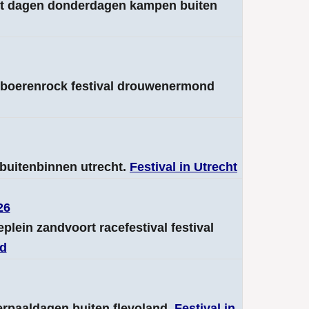
uit dagen donderdagen kampen buiten
r boerenrock festival drouwenermond
l buitenbinnen utrecht.
Festival in Utrecht
26
eplein zandvoort racefestival festival
nd
erpaaldagen buiten flevoland.
Festival in