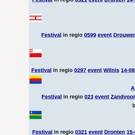
Festival
in regio
0599
event
Drouwe
Festival
in regio
0297
event
Wilnis
14-08
A
Festival
in regio
023
event
Zandvoor
b
Festival
in regio
0321
event
Dronten
15-