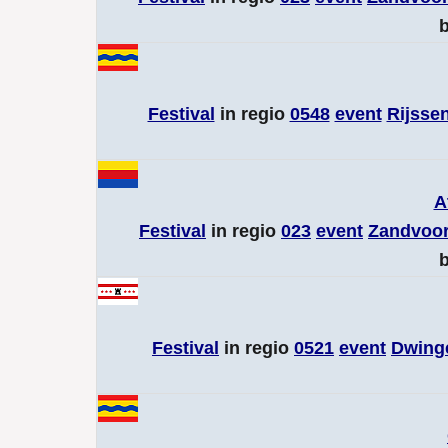
b
Festival
in regio
0548
event
Rijsse
A
Festival
in regio
023
event
Zandvoor
b
Festival
in regio
0521
event
Dwing