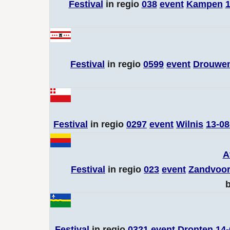
Festival
in regio
038
event
Kampen
1
Festival
in regio
0599
event
Drouwe
Festival
in regio
0297
event
Wilnis
13-08
A
Festival
in regio
023
event
Zandvoor
b
Festival
in regio
0321
event
Dronten
14-