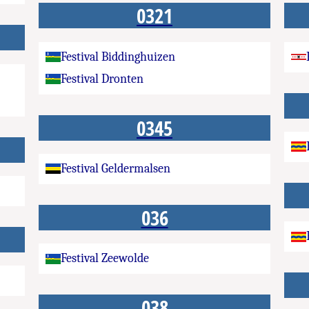
0321
Festival Biddinghuizen
Festival Dronten
0345
Festival Geldermalsen
036
Festival Zeewolde
038