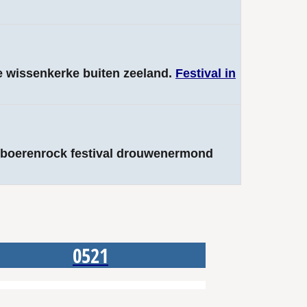
ie wissenkerke buiten zeeland.
Festival in
r boerenrock festival drouwenermond
0521