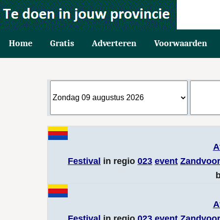
Home
Gratis
Adverteren
Voorwaarden
A
Festival
in regio
023
event
Zandvoor
b
A
Festival
in regio
023
event
Zandvoor