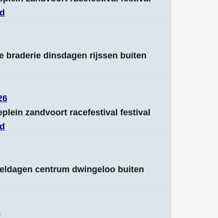
nd
se braderie dinsdagen rijssen buiten
26
eplein zandvoort racefestival festival
nd
epeldagen centrum dwingeloo buiten
6