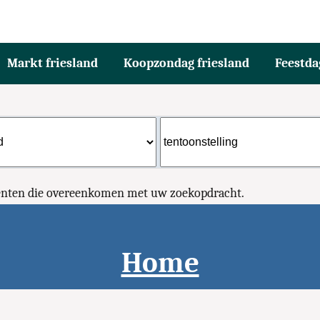
Markt friesland
Koopzondag friesland
Feestda
menten die overeenkomen met uw zoekopdracht.
Home